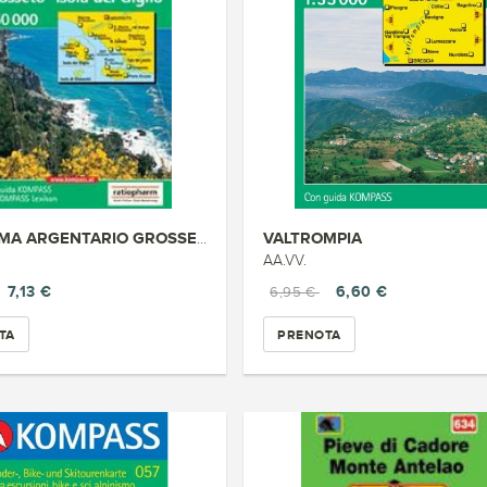
VALTROMPIA
MAREMMA ARGENTARIO GROSSETO IS...
AA.VV.
7,13 €
6,60 €
6,95 €
TA
PRENOTA