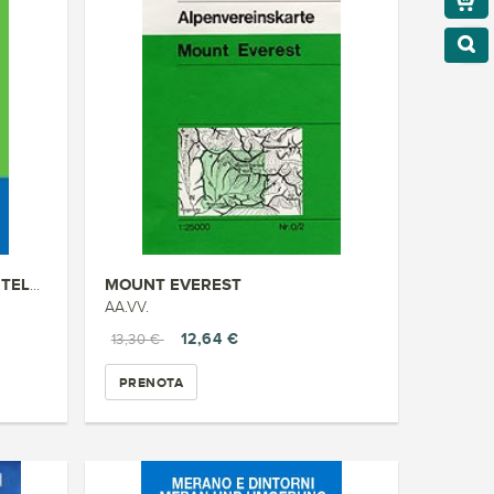
MOUNT EVEREST
PIEVE DI CADORE MONTE ANTELAO ...
AA.VV.
12,64 €
13,30 €
PRENOTA