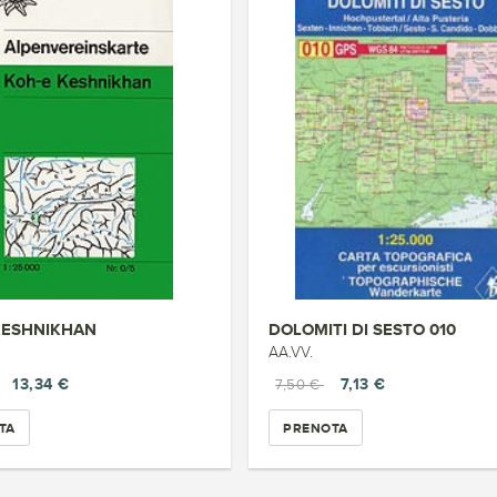
KESHNIKHAN
DOLOMITI DI SESTO 010
AA.VV.
13,34 €
7,13 €
7,50 €
TA
PRENOTA