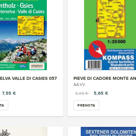
LVA VALLE DI CASIES 057
AA.VV.
7,55 €
5,65 €
5,95 €
TA
PRENOTA