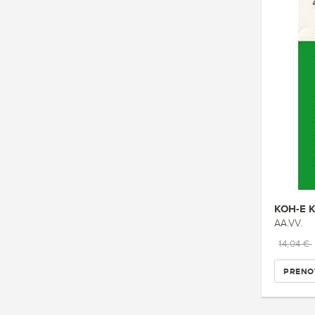
KOH-E 
AA.VV.
14,04 €
PRENO