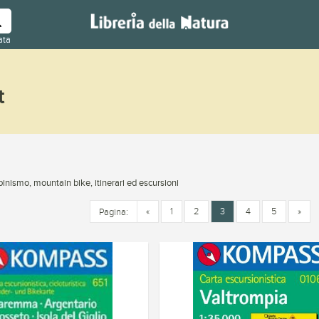
ata
t
inismo, mountain bike, itinerari ed escursioni
«
1
2
3
4
5
»
Pagina: