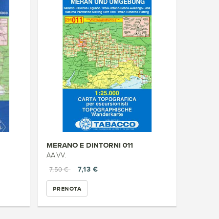
MERANO E DINTORNI 011
AA.VV.
7,13 €
7,50 €
PRENOTA