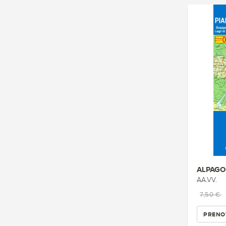
AA.VV.
7,50 €
PRENO