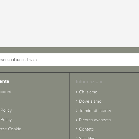
ente
Informazioni
ccount
Chi siamo
o
Dove siamo
 Policy
Termini di ricerca
Policy
Ricerca avanzata
enze Cookie
Contatti
Site Map