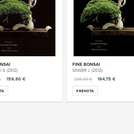
ONSAI
FINE BONSAI
S. (2012)
SINGER J. (2012)
159,60 €
194,75 €
€
205,00 €
TA
PRENOTA