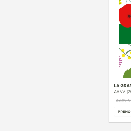
LA GRA
AA.VV. (2
22,90 
PRENO