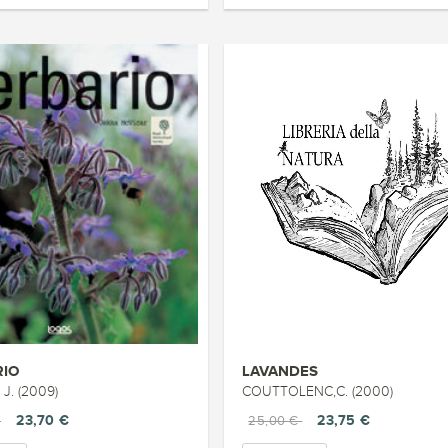
RIO
LAVANDES
J. (2009)
COUTTOLENC,C. (2000)
23,70 €
23,75 €
€
25,00 €