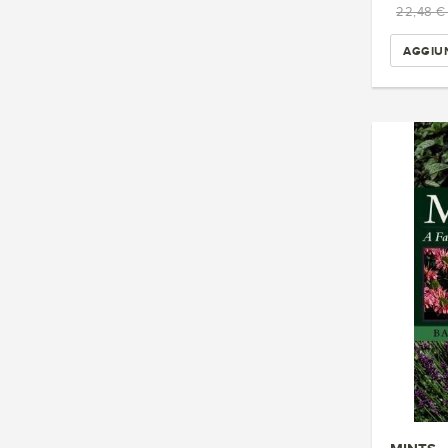
22,48 
AGGIUN