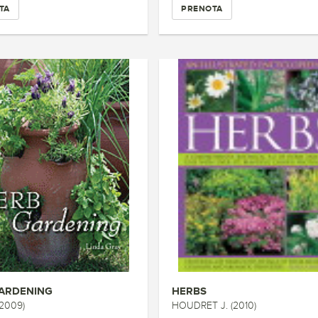
TA
PRENOTA
ARDENING
HERBS
(2009)
HOUDRET J. (2010)