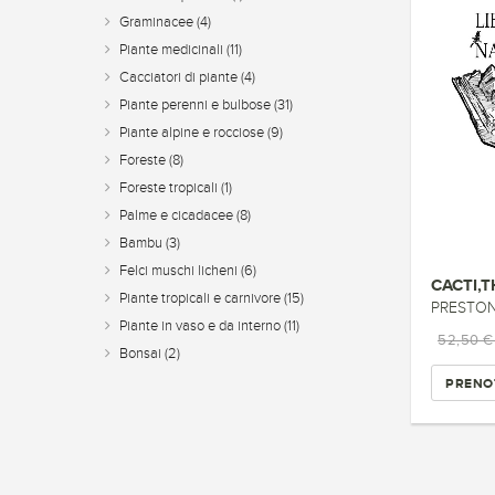
Graminacee
(4)
Piante medicinali
(11)
Cacciatori di piante
(4)
Piante perenni e bulbose
(31)
Piante alpine e rocciose
(9)
Foreste
(8)
Foreste tropicali
(1)
Palme e cicadacee
(8)
Bambu
(3)
Felci muschi licheni
(6)
Piante tropicali e carnivore
(15)
PRESTON
Piante in vaso e da interno
(11)
52,50 
Bonsai
(2)
PRENO