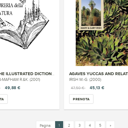
CACTI,THE ILLUSTRATED DICTIONA...
-MAFHAM R.&K. (2001)
IRISH M.-G. (2000)
49,88 €
45,13 €
€
47,50 €
TA
PRENOTA
1
2
3
4
5
»
Pagina: