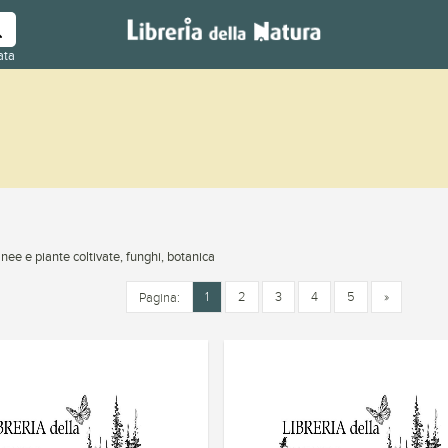
ata
nee e piante coltivate, funghi, botanica
1
2
3
4
5
»
Pagina: