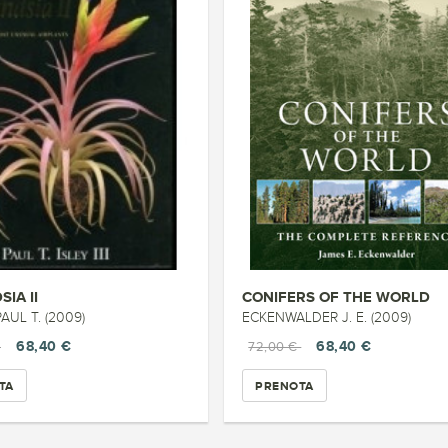
SIA II
CONIFERS OF THE WORLD
 PAUL T. (2009)
ECKENWALDER J. E. (2009)
68,40 €
68,40 €
€
72,00 €
TA
PRENOTA