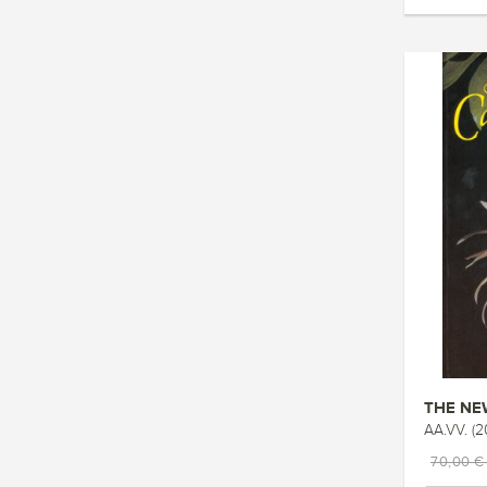
THE NE
AA.VV. (2
70,00 