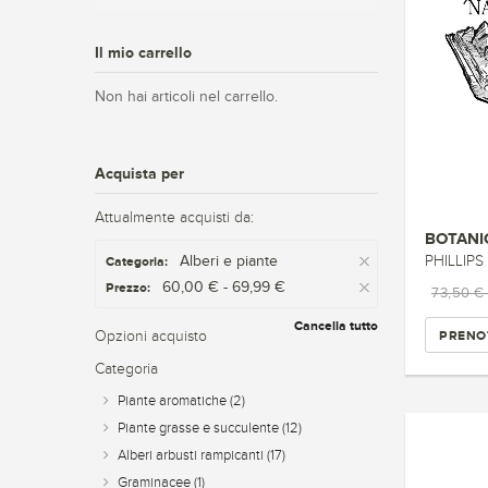
Il mio carrello
Non hai articoli nel carrello.
Acquista per
Attualmente acquisti da:
BOTANI
Alberi e piante
PHILLIPS 
Categoria:
60,00 € - 69,99 €
Prezzo:
73,50 €
Cancella tutto
PRENO
Opzioni acquisto
Categoria
Piante aromatiche
(2)
Piante grasse e succulente
(12)
Alberi arbusti rampicanti
(17)
Graminacee
(1)