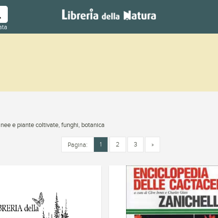
ata
nee e piante coltivate, funghi, botanica
1
2
3
»
Pagina: