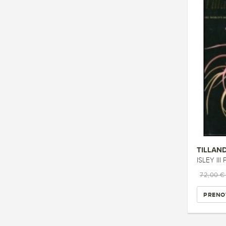
TILLAND
ISLEY III
72,00 
PRENO