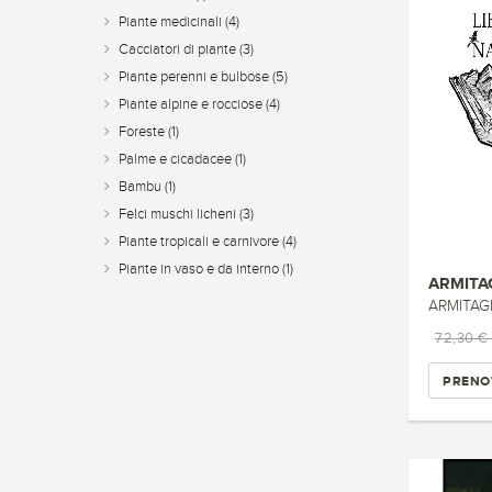
Piante medicinali
(4)
Cacciatori di piante
(3)
Piante perenni e bulbose
(5)
Piante alpine e rocciose
(4)
Foreste
(1)
Palme e cicadacee
(1)
Bambu
(1)
Felci muschi licheni
(3)
Piante tropicali e carnivore
(4)
Piante in vaso e da interno
(1)
ARMITA
ARMITAGE
72,30 €
PRENO