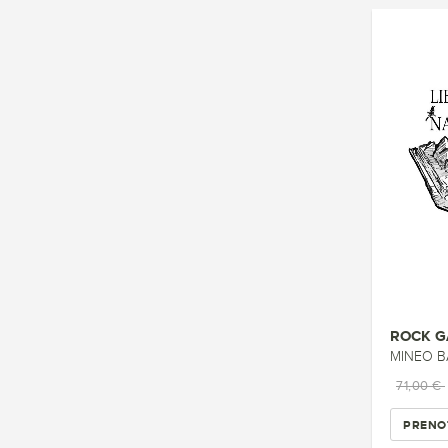
ROCK G
MINEO B
71,00 €
PRENO