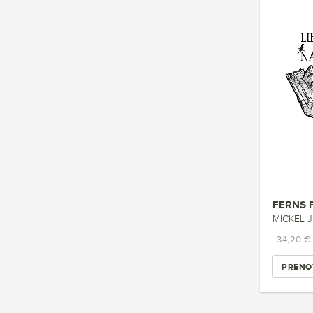
FERNS 
MICKEL J
34,20 €
PRENO