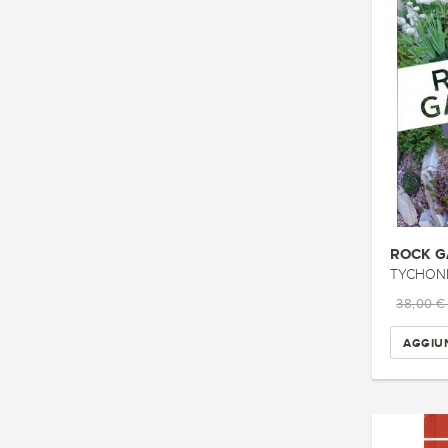
ROCK G
TYCHONIE
38,00 
AGGIUN