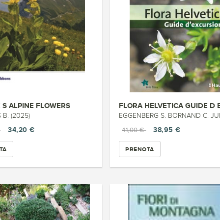
 S ALPINE FLOWERS
B. (2025)
EGGENBERG S. BORNAND C. JUILLERAT P. JUTZI M.
34,20 €
38,95 €
€
41,00 €
TA
PRENOTA