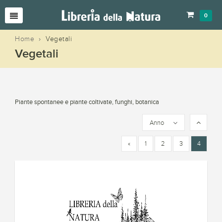
0
Home
›
Vegetali
Vegetali
Piante spontanee e piante coltivate, funghi, botanica
Anno
«
1
2
3
4