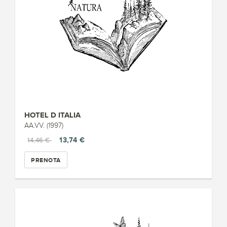
HOTEL D ITALIA
AA.VV. (1997)
13,74 €
14,46 €
PRENOTA