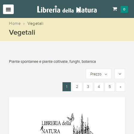
0
Home
›
Vegetali
Vegetali
Piante spontanee e piante coltivate, funghi, botanica
Prezzo
1
2
3
4
5
»