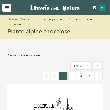
0
Home
›
Vegetali
›
Alberi e piante
›
Piante alpine e
rocciose
Piante alpine e rocciose
Piante alpine e rocciose
Prezzo
«
1
2
3
4
5
»