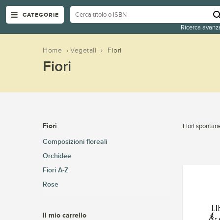
CATEGORIE
Ricerca avanz
Home
›
Vegetali
›
Fiori
Fiori
Fiori
Fiori spontane
Composizioni floreali
Orchidee
Fiori A-Z
Rose
Il mio carrello