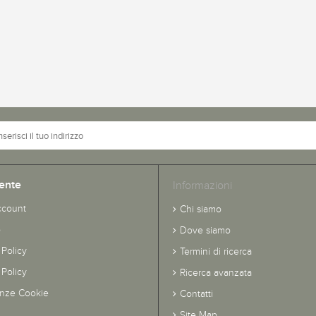
ente
Informazioni
ccount
Chi siamo
o
Dove siamo
 Policy
Termini di ricerca
Policy
Ricerca avanzata
enze Cookie
Contatti
Site Map