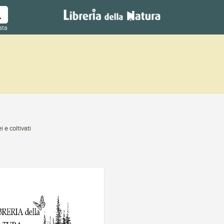
ata
i e coltivati