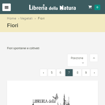
0
Home
›
Vegetali
›
Fiori
Fiori
Fiori spontanei e coltivati
Posizione
«
5
6
7
8
9
»