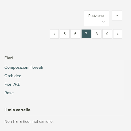
Posizione
«
5
6
7
8
9
»
Fiori
Composizioni floreali
Orchidee
Fiori A-Z
Rose
Il mio carrello
Non hai articoli nel carrello.