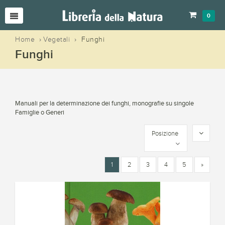
0
Home
›
Vegetali
›
Funghi
Funghi
Manuali per la determinazione dei funghi, monografie su singole
Famiglie o Generi
Posizione
1
2
3
4
5
»