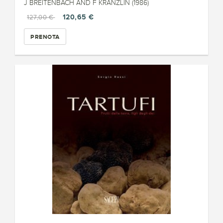
J BREITENBACH AND F KRÄNZLIN (1986)
120,65 €
127,00 €
PRENOTA