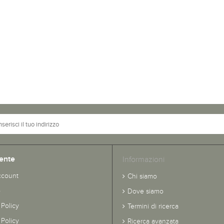
ente
Informazioni
ccount
Chi siamo
o
Dove siamo
 Policy
Termini di ricerca
Policy
Ricerca avanzata