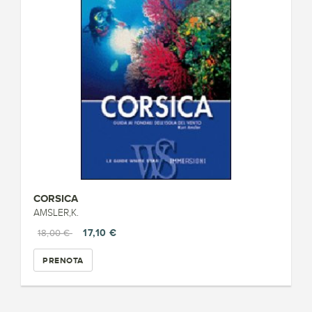
CORSICA
AMSLER,K.
17,10 €
18,00 €
PRENOTA