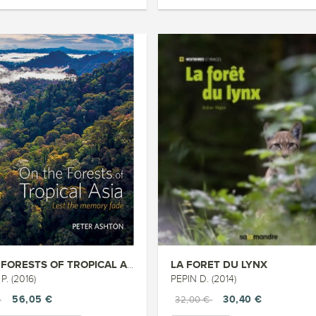
LA FORET DU LYNX
ON THE FORESTS OF TROPICAL ASI...
. (2016)
PEPIN D. (2014)
56,05 €
30,40 €
€
32,00 €