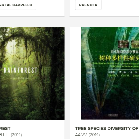
GI AL CARRELLO
PRENOTA
REST
L L. (2014)
AA.VV. (2014)