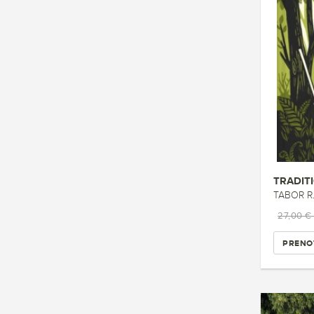
TABOR R.
27,00 €
PRENO