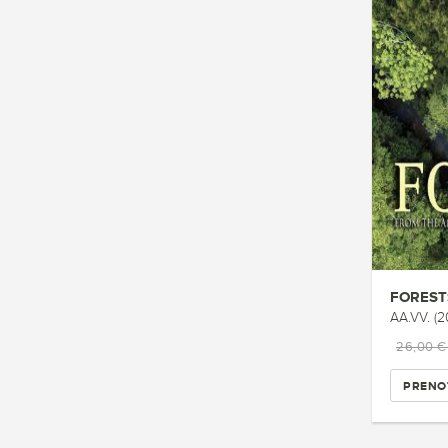
FOREST
AA.VV. (2
26,00 
PRENO