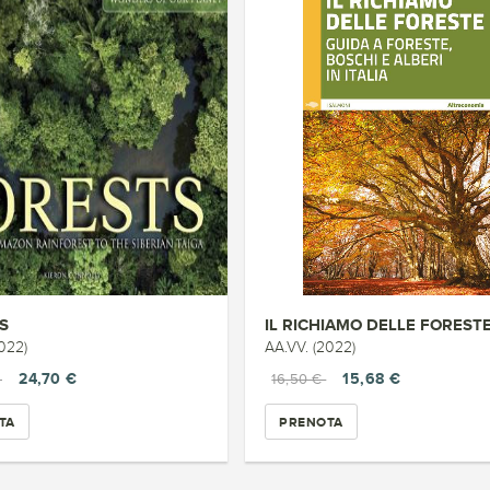
S
IL RICHIAMO DELLE FOREST
022)
AA.VV. (2022)
24,70 €
15,68 €
€
16,50 €
TA
PRENOTA