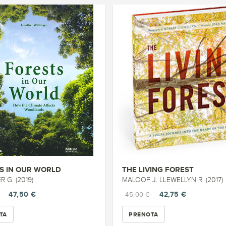
S IN OUR WORLD
THE LIVING FOREST
R G. (2019)
MALOOF J. LLEWELLYN R. (2017)
47,50 €
42,75 €
€
45,00 €
TA
PRENOTA