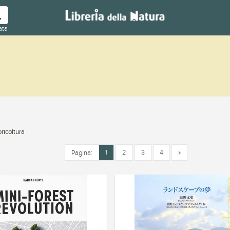
ata
ricoltura
1
2
3
4
»
Pagina: