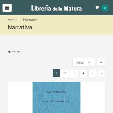
0
Home
›
Narrativa
Narrativa
Narrativa
Anno
1
2
3
4
5
»