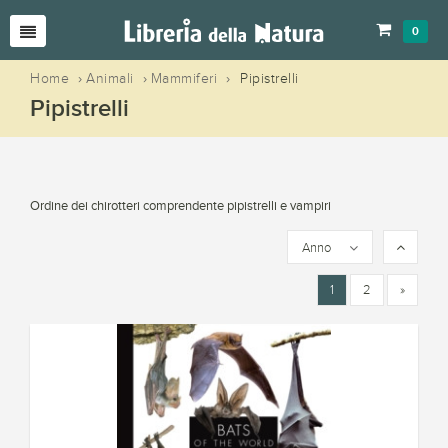
0
Home
›
Animali
›
Mammiferi
›
Pipistrelli
Pipistrelli
Ordine dei chirotteri comprendente pipistrelli e vampiri
Anno
1
2
»