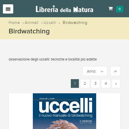
0
Home
›
Animali
›
Uccelli
›
Birdwatching
Birdwatching
osservazione degli uccelli: tecniche e località più adatte
Anno
1
2
3
4
»