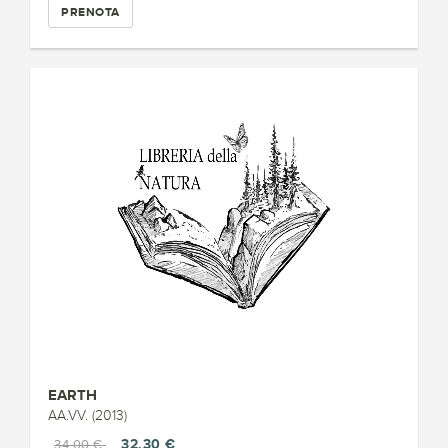
PRENOTA
EARTH
AA.VV. (2013)
32,30 €
34,00 €