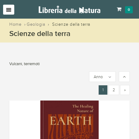
0
Home
›
Geologia
›
Scienze della terra
Scienze della terra
Vulcani, terremoti
Anno
1
2
»