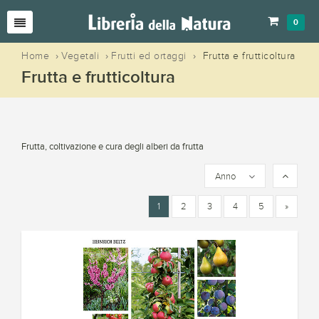
0
Home
›
Vegetali
›
Frutti ed ortaggi
›
Frutta e frutticoltura
Frutta e frutticoltura
Frutta, coltivazione e cura degli alberi da frutta
Anno
1
2
3
4
5
»