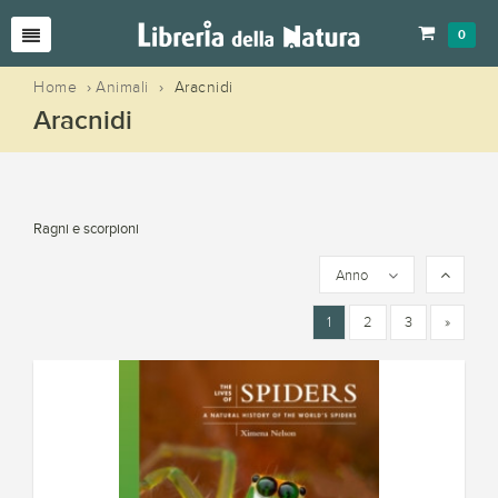
0
Home
›
Animali
›
Aracnidi
Aracnidi
Ragni e scorpioni
Anno
1
2
3
»