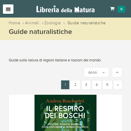
0
Home
›
Animali
›
Zoologia
›
Guide naturalistiche
Guide naturalistiche
Guide sulla natura di regioni italiane e nazioni del mondo
Anno
1
2
3
4
5
»