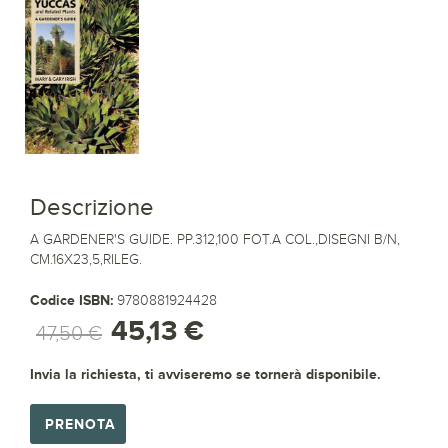
Descrizione
A GARDENER'S GUIDE. PP.312,100 FOT.A COL.,DISEGNI B/N,
CM.16X23,5,RILEG.
Codice ISBN:
9780881924428
45,13 €
47,50 €
Invia la richiesta, ti avviseremo se tornerà disponibile.
PRENOTA