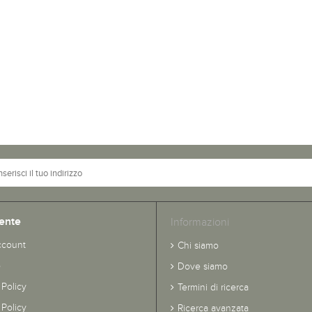
ente
Informazioni
ccount
Chi siamo
o
Dove siamo
 Policy
Termini di ricerca
Policy
Ricerca avanzata