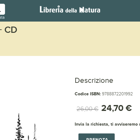
ata
+ CD
Descrizione
Codice ISBN:
9788872201992
24,70 €
26,00 €
Invia la richiesta, ti avviseremo
PRENOTA