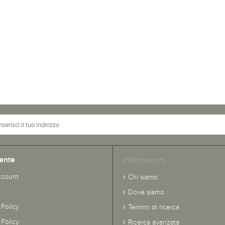
ente
Informazioni
ccount
Chi siamo
o
Dove siamo
 Policy
Termini di ricerca
Policy
Ricerca avanzata