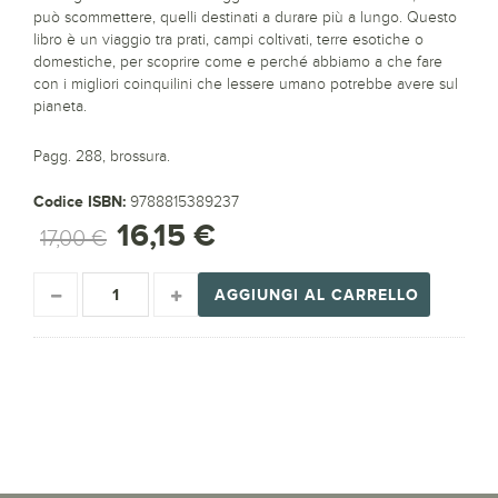
può scommettere, quelli destinati a durare più a lungo. Questo
libro è un viaggio tra prati, campi coltivati, terre esotiche o
domestiche, per scoprire come e perché abbiamo a che fare
con i migliori coinquilini che lessere umano potrebbe avere sul
pianeta.
Pagg. 288, brossura.
Codice ISBN:
9788815389237
16,15 €
17,00 €
AGGIUNGI AL CARRELLO