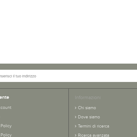
ente
Informazioni
ccount
Chi siamo
o
Dove siamo
 Policy
Termini di ricerca
Policy
Ricerca avanzata