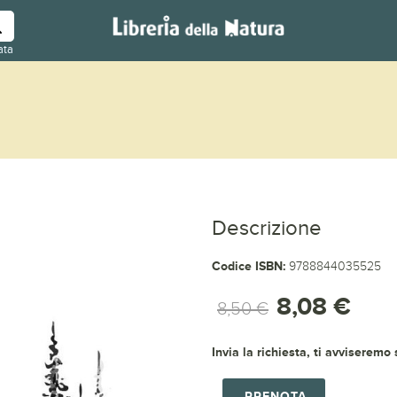
ata
Descrizione
Codice ISBN:
9788844035525
8,08 €
8,50 €
Invia la richiesta, ti avviseremo
PRENOTA