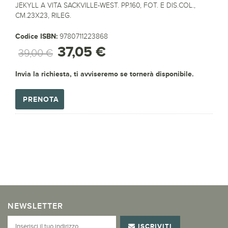
JEKYLL A VITA SACKVILLE-WEST. PP.160, FOT. E DIS.COL.,
CM.23X23, RILEG.
Codice ISBN:
9780711223868
37,05 €
39,00 €
Invia la richiesta, ti avviseremo se tornerà disponibile.
PRENOTA
NEWSLETTER
ISCRIVITI