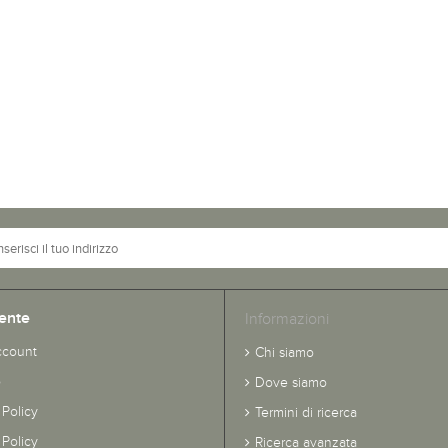
ente
Informazioni
ccount
Chi siamo
o
Dove siamo
 Policy
Termini di ricerca
Policy
Ricerca avanzata