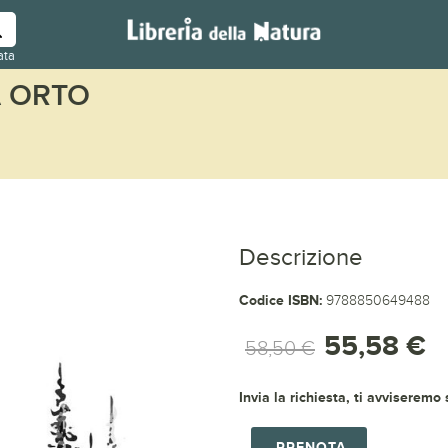
ata
A ORTO
Descrizione
Codice ISBN:
9788850649488
55,58 €
58,50 €
Invia la richiesta, ti avviseremo
PRENOTA