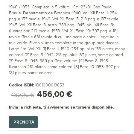
1940 - 1953. Completo in 5 volumi. Cm. 23x31. Sao Paulo,
Brasile. Departmento de Botanica. 1940. Vol. XII Fasc. 1: 254
pag. e 153 tavole. 1942. Vol. XII Fasc. 5: 218 pag. e 137 tavole.
1945. Vol. XII Fasc. 8: testo: 389 pag. 1945. Vol. XII Fasc. 8:
illustrazioni: 210 tavole. 1953. Vol. XII Fasc. 10: 397 pag. e 181
tavole. Totale 681 tavole di cui una parte a colori. Legatura in
tela verde. Five volumes complete in the group orchidaceas.
Large 4to. Vol. XII. [1] Fasc. 1. 1940. 254 pp. plus 153 plates, many
colored. [2] Fasc. 5. 1942. 218 pp. plus 137 plates, some colored.
[3] Fasc. 8. 1945. 389 pp. Text volume. [4] Fasc. 8. 1945.
Ilustracao 210 plates, some colored. [5] Fasc. 10 1953. 397 pp.
181 plates, some colored.
Codice ISBN:
1001000013853
456,00 €
480,00 €
Invia la richiesta, ti avviseremo se tornerà disponibile.
PRENOTA