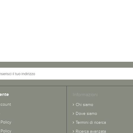
ente
Informazioni
ccount
Chi siamo
o
Dove siamo
 Policy
Termini di ricerca
Policy
Ricerca avanzata