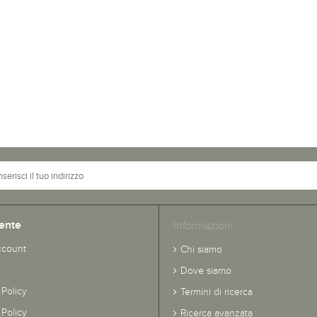
ente
Informazioni
ccount
Chi siamo
o
Dove siamo
 Policy
Termini di ricerca
Policy
Ricerca avanzata