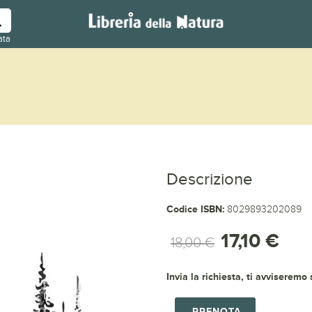
ata
Descrizione
Codice ISBN:
8029893202089
17,10 €
18,00 €
Invia la richiesta, ti avviseremo
PRENOTA