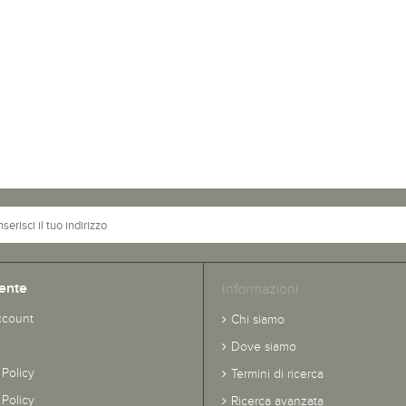
ente
Informazioni
ccount
Chi siamo
o
Dove siamo
 Policy
Termini di ricerca
Policy
Ricerca avanzata