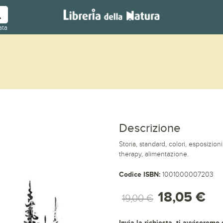
ata
Descrizione
Storia, standard, colori, esposizio
therapy, alimentazione.
Codice ISBN:
1001000007203
18,05 €
19,00 €
Invia la richiesta, ti avviseremo