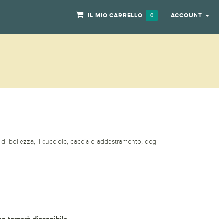
IL MIO CARRELLO
ACCOUNT
0
ni di bellezza, il cucciolo, caccia e addestramento, dog
 se tornerà disponibile.