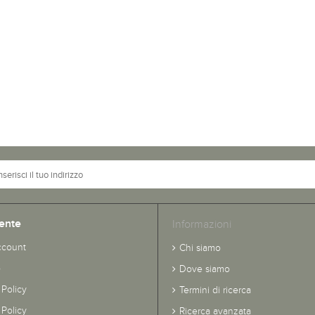
ente
Informazioni
ccount
Chi siamo
o
Dove siamo
 Policy
Termini di ricerca
Policy
Ricerca avanzata