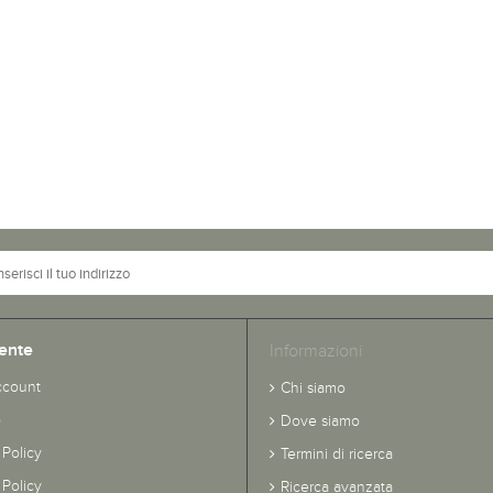
ente
Informazioni
ccount
Chi siamo
o
Dove siamo
 Policy
Termini di ricerca
Policy
Ricerca avanzata