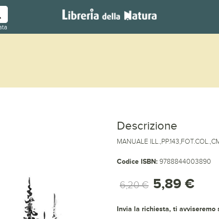
ata
Descrizione
MANUALE ILL.,PP.143,FOT.COL.,CM
Codice ISBN:
9788844003890
5,89 €
6,20 €
Invia la richiesta, ti avviseremo