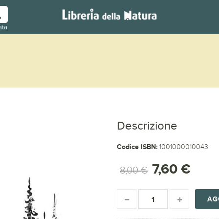
ata
Descrizione
Codice ISBN:
1001000010043
7,60 €
8,00 €
AG