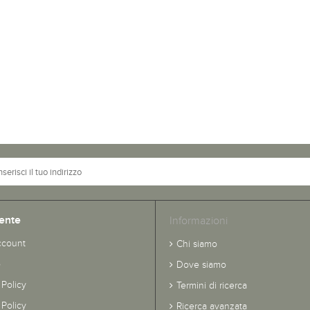
ente
Informazioni
ccount
Chi siamo
o
Dove siamo
 Policy
Termini di ricerca
Policy
Ricerca avanzata