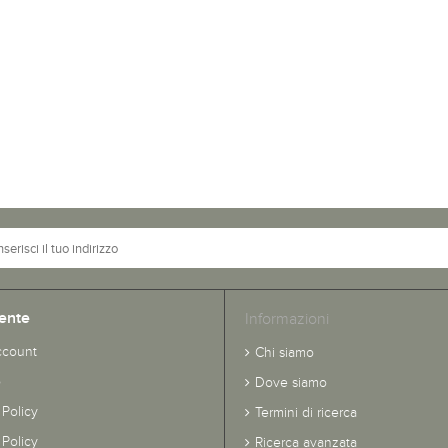
ente
Informazioni
ccount
Chi siamo
o
Dove siamo
 Policy
Termini di ricerca
Policy
Ricerca avanzata