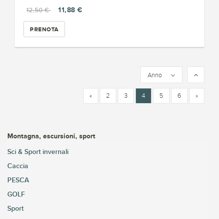
11,88 €
12,50 €
PRENOTA
Anno
«
2
3
4
5
6
»
Montagna, escursioni, sport
Sci & Sport invernali
Caccia
PESCA
GOLF
Sport