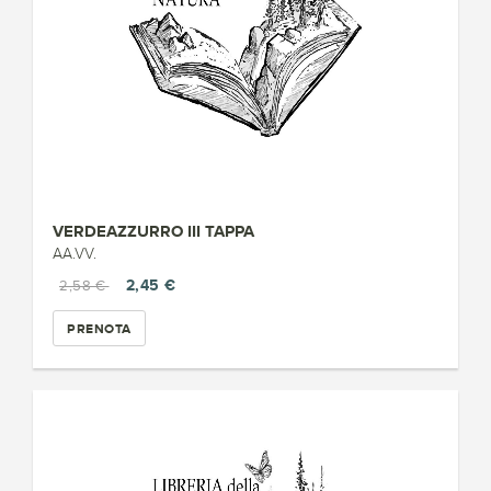
VERDEAZZURRO III TAPPA
AA.VV.
2,45 €
2,58 €
PRENOTA