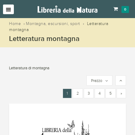
0
Home
›
Montagna, escursioni, sport
›
Letteratura
montagna
Letteratura montagna
Letteratura di montagna
Prezzo
1
2
3
4
5
»