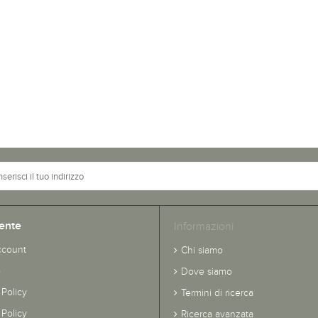
ente
Informazioni
ccount
Chi siamo
o
Dove siamo
 Policy
Termini di ricerca
Policy
Ricerca avanzata