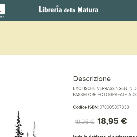
ata
Descrizione
EXOTISCHE VERRASSINGEN IN DE 
PASSIFLORE FOTOGRAFATE A COL
Codice ISBN:
9789058970381
18,95 €
19,95 €
Invia la richiesta, ti avviseremo