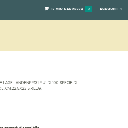
IL MIO CARRELLO
ACCOUNT
0
LAGE LANDENPP.131,PIU' DI 100 SPECIE DI
.,CM.22,5X22,5,RILEG.
 se tornerà disponibile.