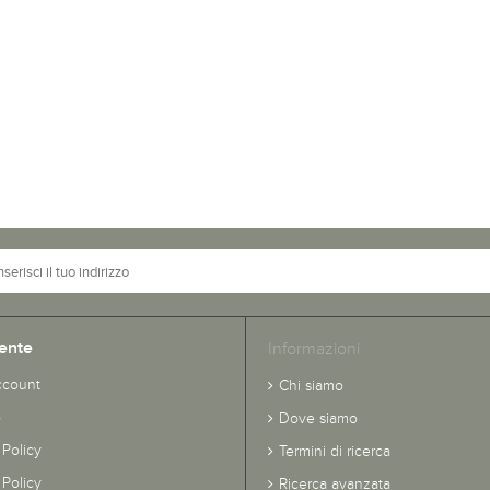
ente
Informazioni
ccount
Chi siamo
o
Dove siamo
 Policy
Termini di ricerca
Policy
Ricerca avanzata