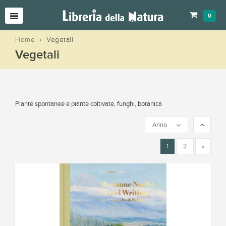
0
Home
›
Vegetali
Vegetali
Piante spontanee e piante coltivate, funghi, botanica
Anno
1
2
»