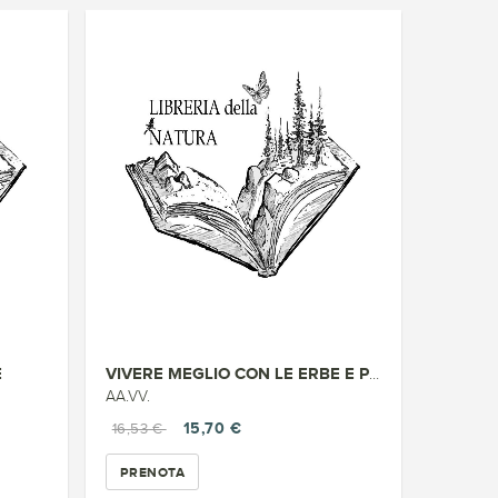
E
VIVERE MEGLIO CON LE ERBE E PI...
AA.VV.
15,70 €
16,53 €
PRENOTA