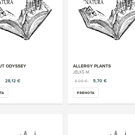
T ODYSSEY
ALLERGY PLANTS
.
JELKS M.
28,12 €
5,70 €
€
6,00 €
TA
PRENOTA