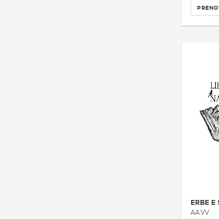
PRENO
ERBE E
AA.VV.