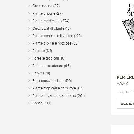
Graminacee
(27)
Piante tintorie
(27)
Piante medicinali
(374)
Cacciatori di piante
(15)
Piante perenni e bulbose
(193)
Piante alpine e rocciose
(83)
Foreste
(64)
Foreste tropicali
(10)
Palme e cicadacee
(66)
Bambu
(41)
Felci muschi licheni
(56)
AA.VV.
Piante tropicali e carnivore
(117)
30,00 
Piante in vaso e da interno
(261)
Bonsai
(99)
AGGIUN