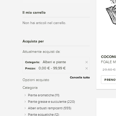
Il mio carrello
Non hai articoli nel carrello.
Acquista per
Attualmente acquisti da:
COCONU
Alberi e piante
FOALE M
Categoria:
0,00 € - 99,99 €
Prezzo:
29,60 
Cancella tutto
PRENO
Opzioni acquisto
Categoria
Piante aromatiche
(111)
Piante grasse e succulente
(220)
Alberi arbusti rampicanti
(555)
Piante acquatiche
(12)