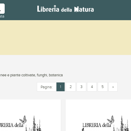
ata
nee e piante coltivate, funghi, botanica
1
2
3
4
5
»
Pagina: