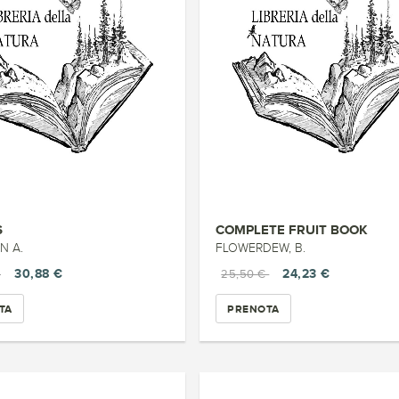
S
COMPLETE FRUIT BOOK
N A.
FLOWERDEW, B.
30,88 €
24,23 €
€
25,50 €
TA
PRENOTA