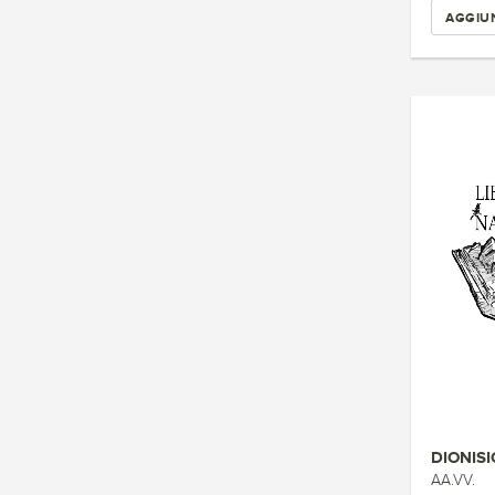
AGGIUN
DIONISI
AA.VV.