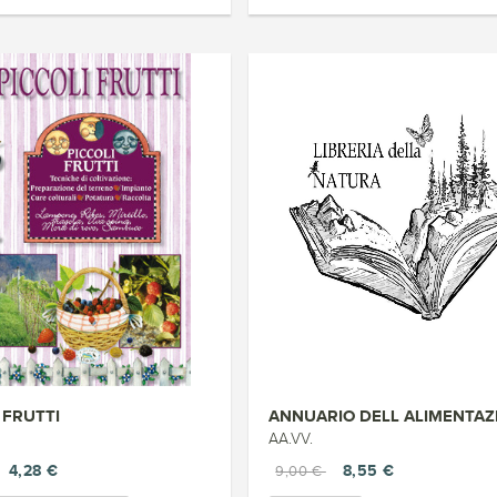
 FRUTTI
AA.VV.
4,28 €
8,55 €
9,00 €