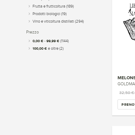
Frutta e frutticoltura
(189)
Prodotti biologici
(19)
Vino e viticoltura distillati
(294)
Prezzo
0,00 €
-
99,99 €
(1144)
100,00 €
e oltre
(2)
MELON
GOLDMA
32,50 
PRENO