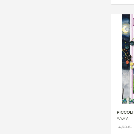
PICCOLI
AA.VV.
4,50 €