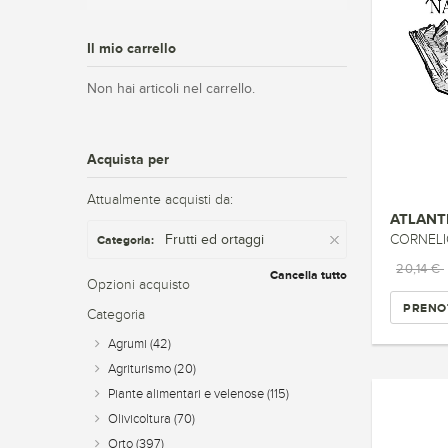
Il mio carrello
Non hai articoli nel carrello.
Acquista per
Attualmente acquisti da:
ATLANTE
Frutti ed ortaggi
CORNEL
Categoria:
20,14 €
Cancella tutto
Opzioni acquisto
PRENO
Categoria
Agrumi
(42)
Agriturismo
(20)
Piante alimentari e velenose
(115)
Olivicoltura
(70)
Orto
(397)