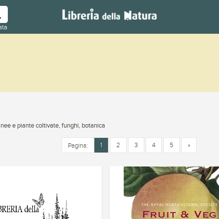
ata
nee e piante coltivate, funghi, botanica
1
2
3
4
5
»
Pagina: