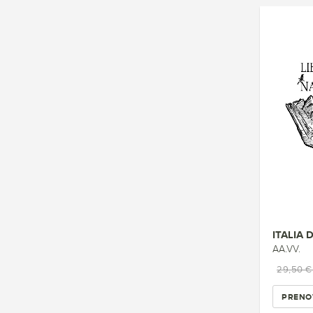
ITALIA 
AA.VV.
29,50 
PRENO