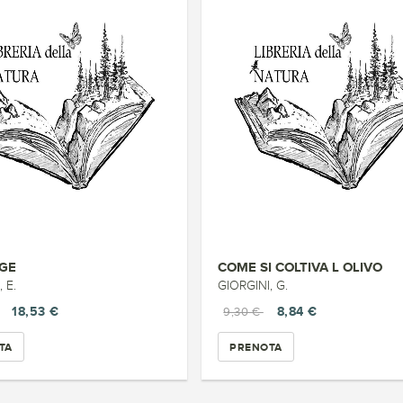
GE
COME SI COLTIVA L OLIVO
 E.
GIORGINI, G.
18,53 €
8,84 €
9,30 €
TA
PRENOTA