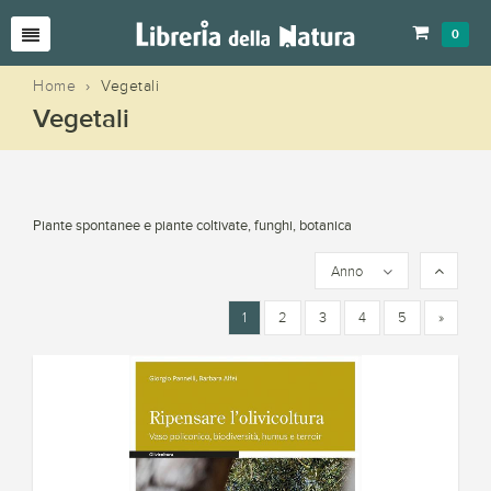
0
Home
›
Vegetali
Vegetali
Piante spontanee e piante coltivate, funghi, botanica
Anno
1
2
3
4
5
»