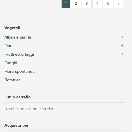
1
2
3
4
5
»
Vegetali
Alberi e piante
Fiori
Frutti ed ortaggi
Funghi
Flora spontanea
Botanica
Il mio carrello
Non hai articoli nel carrello.
Acquista per