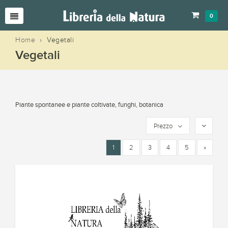
0
Home
›
Vegetali
Vegetali
Piante spontanee e piante coltivate, funghi, botanica
Prezzo
1
2
3
4
5
»