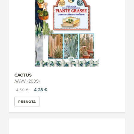
CACTUS
AA.VV. (2009)
4,28 €
4,50 €
PRENOTA