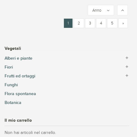
Anno
1
2
3
4
5
»
Vegetali
Alberi e piante
Fiori
Frutti ed ortaggi
Funghi
Flora spontanea
Botanica
Il mio carrello
Non hai articoli nel carrello.