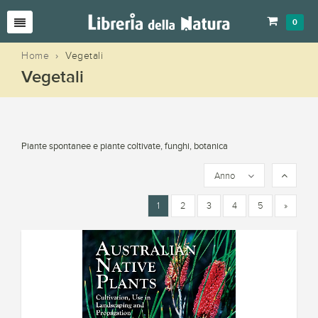
0
Home
›
Vegetali
Vegetali
Piante spontanee e piante coltivate, funghi, botanica
Anno
1
2
3
4
5
»