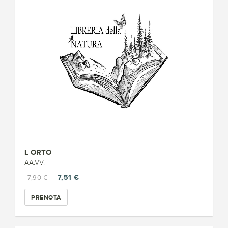
L ORTO
AA.VV.
7,51 €
7,90 €
PRENOTA