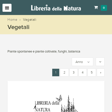
0
Home
›
Vegetali
Vegetali
Piante spontanee e piante coltivate, funghi, botanica
Anno
1
2
3
4
5
»